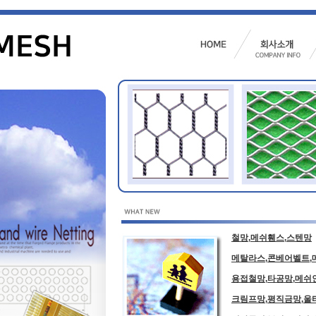
철망,메쉬휀스,스텐망
메탈라스,콘베어벨트,
용접철망,타공망,메
크림프망,평직금망,울