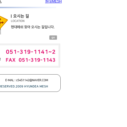
현대MESH
.