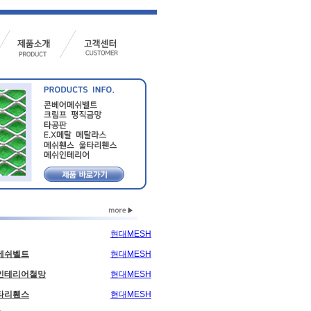
현대MESH
현대MESH
메쉬벨트
현대MESH
쉬인테리어철망
현대MESH
타리휀스